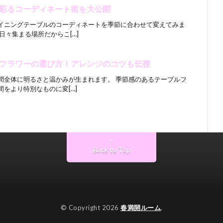
彩るコーディネート術を大公開
イニングテーブルのコーディネートを季節に合わせて変えてみま
日々集まる場所だからこ[…]
フラワーの選び方！アレンジのコツも伝授
間全体に明るさと温かみが生まれます。 季節感のあるテーブルフ
をより特別なものに変[…]
Back to Top
© Copyright 2026
春満開ルーム
.