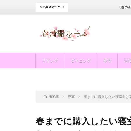
NEW ARTICLE
【春の新生活】
リビング
ダイニング
寝室
お
寝室
春までに購入したい寝室向け
HOME
春までに購入したい寝