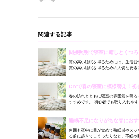
関連する記事
間接照明で寝室に癒しとくつろ
質の高い睡眠を得るためには、生活習
質の高い睡眠を得るための大切な要素に
DIYで春の寝室に模様替え！
春の訪れとともに寝室の雰囲気を明る
すすめです。 初心者でも取り入れやす
睡眠不足になりがちな春におす
何回も夜中に目が覚めて熟眠感やスッ
る前に起きてしまったりなど、不眠や睡