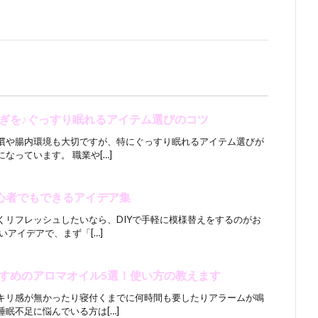
ぎを♪ぐっすり眠れるアイテム選びのコツ
慣や腸内環境も大切ですが、特にぐっすり眠れるアイテム選びが
なっています。 職業や[…]
初心者でもできるアイデア集
くリフレッシュしたいなら、DIYで手軽に模様替えをするのがお
いアイデアで、まず「[…]
すめのアロマオイル5選！使い方の教えます
キリ感が無かったり寝付くまでに何時間も要したりアラームが鳴
眠不足に悩んでいる方は[…]